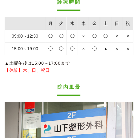
診療時間
月
火
水
木
金
土
日
祝
09:00～12:30
◯
◯
◯
×
◯
◯
×
×
15:00～19:00
◯
◯
◯
×
◯
▲
×
×
▲土曜午後は15:00～17:00まで
【休診】木、日、祝日
院内風景